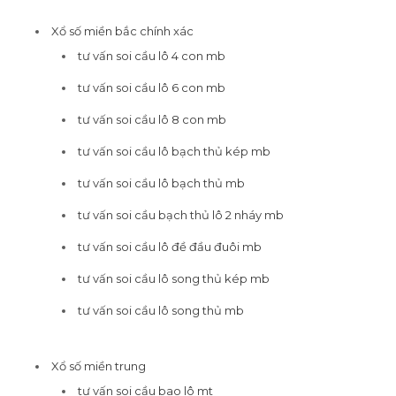
Xổ số miền bắc chính xác
tư vấn soi cầu lô 4 con mb
tư vấn soi cầu lô 6 con mb
tư vấn soi cầu lô 8 con mb
tư vấn soi cầu lô bạch thủ kép mb
tư vấn soi cầu lô bạch thủ mb
tư vấn soi cầu bạch thủ lô 2 nháy mb
tư vấn soi cầu lô đề đầu đuôi mb
tư vấn soi cầu lô song thủ kép mb
tư vấn soi cầu lô song thủ mb
Xổ số miền trung
tư vấn soi cầu bao lô mt