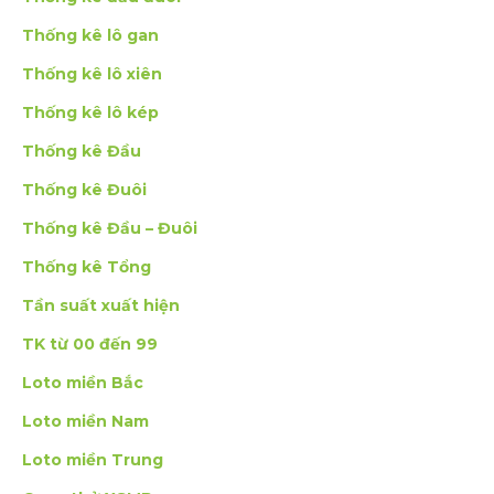
Thống kê lô gan
Thống kê lô xiên
Thống kê lô kép
Thống kê Đầu
Thống kê Đuôi
Thống kê Đầu – Đuôi
Thống kê Tổng
Tần suất xuất hiện
TK từ 00 đến 99
Loto miền Bắc
Loto miền Nam
Loto miền Trung