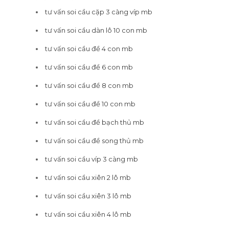
tư vấn soi cầu cặp 3 càng víp mb
tư vấn soi cầu dàn lô 10 con mb
tư vấn soi cầu đề 4 con mb
tư vấn soi cầu đề 6 con mb
tư vấn soi cầu đề 8 con mb
tư vấn soi cầu đề 10 con mb
tư vấn soi cầu đề bạch thủ mb
tư vấn soi cầu đề song thủ mb
tư vấn soi cầu víp 3 càng mb
tư vấn soi cầu xiên 2 lô mb
tư vấn soi cầu xiên 3 lô mb
tư vấn soi cầu xiên 4 lô mb