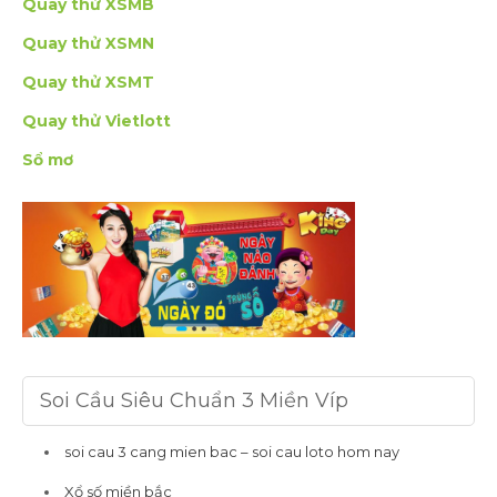
Quay thử XSMB
Quay thử XSMN
Quay thử XSMT
Quay thử Vietlott
Sổ mơ
Soi Cầu Siêu Chuẩn 3 Miền Víp
soi cau 3 cang mien bac – soi cau loto hom nay
Xổ số miền bắc