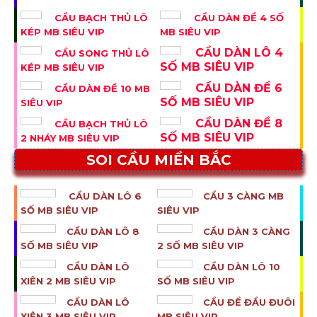
CẦU BẠCH THỦ LÔ
CẦU DÀN ĐỀ 4 SỐ
KÉP MB SIÊU VIP
MB SIÊU VIP
CẦU DÀN LÔ 4
CẦU SONG THỦ LÔ
SỐ MB SIÊU VIP
KÉP MB SIÊU VIP
CẦU DÀN ĐỀ 6
CẦU DÀN ĐỀ 10 MB
SỐ MB SIÊU VIP
SIÊU VIP
CẦU DÀN ĐỀ 8
CẦU BẠCH THỦ LÔ
SỐ MB SIÊU VIP
2 NHÁY MB SIÊU VIP
SOI CẦU MIỀN BẮC
CẦU DÀN LÔ 6
CẦU 3 CÀNG MB
SỐ MB SIÊU VIP
SIÊU VIP
CẦU DÀN LÔ 8
CẦU DÀN 3 CÀNG
SỐ MB SIÊU VIP
2 SỐ MB SIÊU VIP
CẦU DÀN LÔ
CẦU DÀN LÔ 10
XIÊN 2 MB SIÊU VIP
SỐ MB SIÊU VIP
CẦU DÀN LÔ
CẦU ĐỀ ĐẦU ĐUÔI
XIÊN 3 MB SIÊU VIP
MB SIÊU VIP