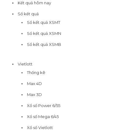
Kết quả hôm nay
Sổ kết quả
Sổ kết quả XSMT
Sổ kết quả XSMN
Sổ kết quả XSMB
Vietlott
Thống kê
Max 4D
Max 3D
Xổ số Power 6/55
Xổ số Mega 6/45
Xổ số Vietlott