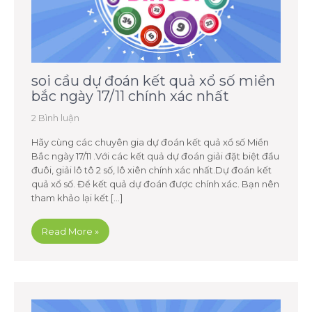
soi cầu dự đoán kết quả xổ số miền
bắc ngày 17/11 chính xác nhất
2 Bình luận
Hãy cùng các chuyên gia dự đoán kết quả xổ số Miền
Bắc ngày 17/11 .Với các kết quả dự đoán giải đặt biệt đầu
đuôi, giải lô tô 2 số, lô xiên chính xác nhất.Dự đoán kết
quả xổ số. Để kết quả dự đoán được chính xác. Bạn nên
tham khảo lại kết […]
Read More »