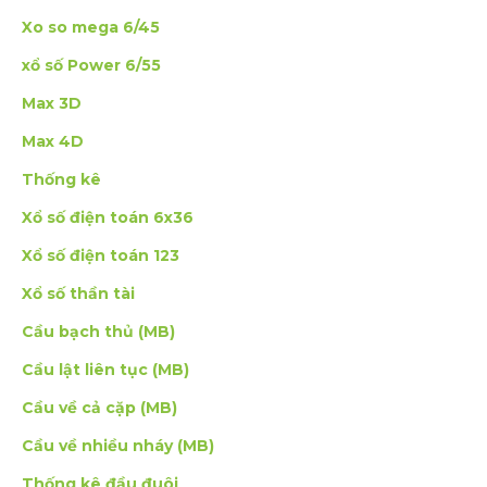
Xo so mega 6/45
xổ số Power 6/55
Max 3D
Max 4D
Thống kê
Xổ số điện toán 6x36
Xổ số điện toán 123
Xổ số thần tài
Cầu bạch thủ (MB)
Cầu lật liên tục (MB)
Cầu về cả cặp (MB)
Cầu về nhiều nháy (MB)
Thống kê đầu đuôi